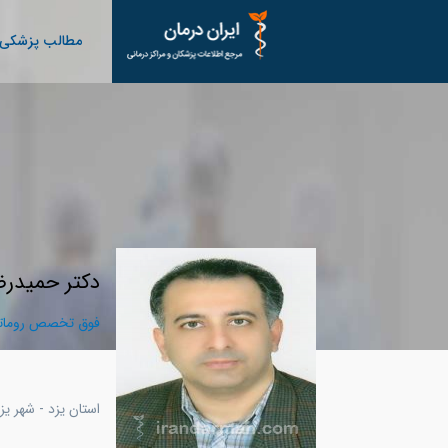
مطالب پزشکی
دکتر حمیدرض
فوق تخصص روماتو
استان یزد - شهر يز