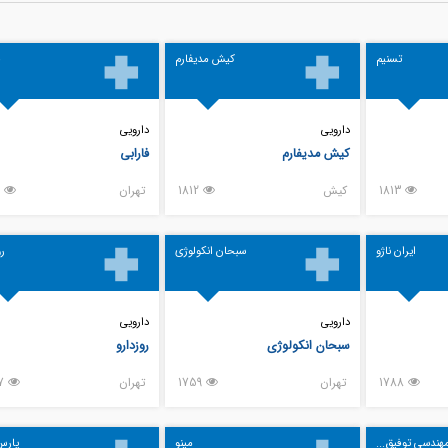
تسنیم
کیش مدیفارم
ف
دارویی
دارویی
کیش مدیفارم
فارابی
1813
كيش
1812
تهران
1796
ایران ناژو
سبحان انکولوژی
رو
دارویی
دارویی
سبحان انکولوژی
روزدارو
1788
تهران
1759
تهران
1757
هندسی توفیق...
مینو
پارس