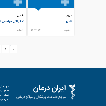
دارویی
دارویی
ثامن
تحقیقاتی مهندسی تو
مشهد
1747
تهران
1
‹
سایت ایر
های مرجع
آغاز نمود