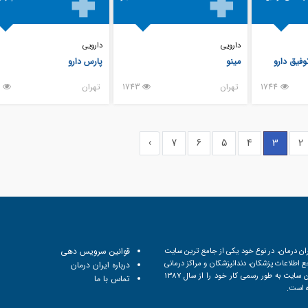
دارویی
دارویی
فیق دارو
مینو
پارس دارو
1744
تهران
1743
تهران
1729
›
7
6
5
4
3
2
ان درمان، در نوع خود یکی از جامع ترین سایت
قوانین سرویس دهی
 اطلاعات پزشکان، دندانپزشکان و مراکز درمانی
درباره ایران درمان
است. این سایت به طور رسمی کار خود را از سال 1387
تماس با ما
ه است.