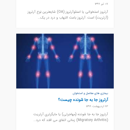
07 تیر 1399
آرتروز استخوانی یا استئوآرتروز (OA) شایعترین نوع آرتروز
(آرتریت) است. آرتروز باعث التهاب و درد در یک...
بیماری های مفاصل و استخوان
آرتروز جا به جا شونده چیست؟
23 اردیبهشت 1399
آرتروز جا به جا شونده (مهاجرتی) یا مایگرتری آرتریت
(Migratory Arthritis) زمانی اتفاق می افتد که درد...