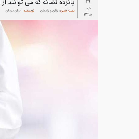
پانزده نشانه که می توانند از
29
دی
دسته بندی:
زنان و زایمان
نویسنده:
ایران درمان
1398