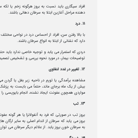
افراد سیگاری باید نسبت به بروز هرگونه زخم یا لکه 
دهنده مراحل آغازین ابتلا به سرطان دهانی باشند.
11. درد
با بالا رفتن سن، افراد از احساس درد در نواحی مختلف 
دارد که نشانی از ابتلا به انواع سرطان باشند.
دردی که استمرار می یابد و توجیه خاصی ندارد باید حتماً
توضیحات بیمار، در مورد نحوه بررسی و تشخیص تصمیم 
12. تغییر در غدد لنفاوی
مشاهده برآمدگی یا تورم در ناحیه زیر بغل یا گردن م
بیش از یک ماه برجای ماند، حتماً می بایست به پزشک 
مواردی همچون عفونت ایجاد نشده، انجام بایوپسی را ت
13. تب
بروز تب در صورتی که فرد به آنفولانزا یا هر گونه عفو
بروز می یابد که سرطان از اندام اصلی به سایر ارگان ها
به سرطان خون بروز یابد. از علائم دیگر سرطان می توان 