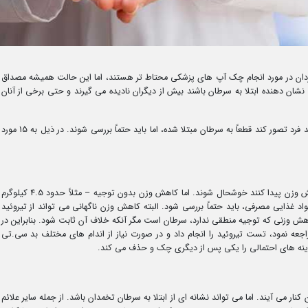
دان در مورد انجام چک آپ های پزشکی محتاط تر هستند، اما این حالت همیشه مصداق
د نشان دهنده ابتلا به سرطان باشند بیش از دیگران نادیده می گیرند و حتی برخی از آنان
علائمی وجود دارند که نباید به خودی خود موجب شوند فرد تصور کند قطعاً به سرطان مبتلا شده، اما باید حتماً بررسی شوند. در ذیل به 15 مورد
ممکن است بسیاری از زنان از این که بدون تلاش کاهش وزن پیدا کنند خوشحال شوند. اما کاهش وزن بدون توجیه – مثلاً حدود 4.5 کیلوگرم
اد غذایی مصرفی، باید حتماً بررسی شود. البته کاهش وزن ناگهانی می تواند از تیروئید
اهش وزنی که توجیه منطقی ندارد، سرطان است مگر آنکه خلاف آن ثابت شود. بنابراین در
جعه نمود، تست تیروئید را انجام داد و در صورت نیاز از اندام های مختلف بد سی.تی
ینه های احتمالی را یکی پس از دیگری چک و حذف می کند.
نار می آیند. اما می تواند نشانه ای از ابتلا به سرطان تخمدان باشد. از جمله سایر علائم