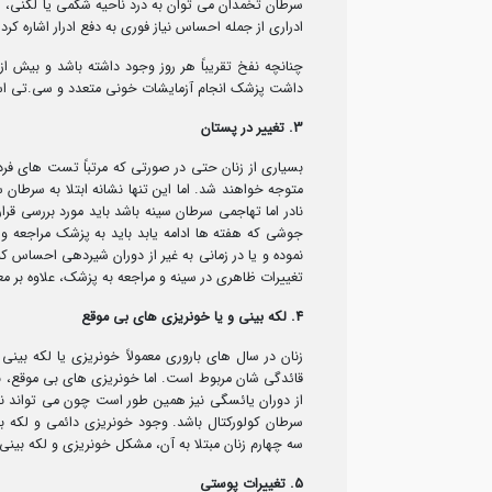
سرطان تخمدان می توان به درد ناحیه شکمی یا لگنی،
ادراری از جمله احساس نیاز فوری به دفع ادرار اشاره کرد.
چنانچه نفخ تقریباً هر روز وجود داشته باشد و بیش از چ
داشت پزشک انجام آزمایشات خونی متعدد و سی.تی اسکن
3. تغییر در پستان
بسیاری از زنان حتی در صورتی که مرتباً تست­ های فر
متوجه خواهند شد. اما این تنها نشانه ابتلا به سرطا
نادر اما تهاجمی سرطان سینه باشد باید مورد بررسی ق
جوشی که هفته ها ادامه یابد باید به پزشک مراجعه 
نموده و یا در زمانی به غیر از دوران شیردهی احساس ک
تغییرات ظاهری در سینه و مراجعه به پزشک، علاوه بر معا
4. لکه بینی و یا خونریزی های بی موقع
زنان در سال های باروری معمولاً خونریزی یا لکه بین
قائدگی شان مربوط است. اما خونریزی های بی موقع، به و
از دوران یائسگی نیز همین طور است چون می تواند نشانه
سرطان کولورکتال باشد. وجود خونریزی دائمی و لکه 
سه چهارم زنان مبتلا به آن، مشکل خونریزی و لکه بینی 
5. تغییرات پوستی