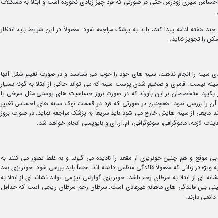
 احساس سیری زودرس حتی در صورتی که فرد چیز زیادی نخورده است و ابتلا به مشکلات
ند هفته ادامه پیدا کند، باید به پزشک مراجعه نمود. معمولاً در این شرایط باید انتظار
 را تجویز نماید.
دی سینه را انجام ندهند، سینه های خود را خوب می شناسند و در صورت تغییر شکل آنها
ن سینه نیست. قرمزی و ضخیم شدن پوست سینه که می تواند حاکی از ابتلا به گونه بسیار
رار بگیرد. متخصصان بر این باورند که در صورت بروز حساسیت های پوستی مثل سرخی یا
و آن را بررسی نمود. همچنین در صورتی که فرد در قسمت نوک سینه های احساس تغییر
ند مایعی از سینه هایش خارج می شود باید سریعاً به پزشک مراجعه نماید. در صورت بروز
ینات لازمه، ماموگرافی، سونوگرافی، ام.آر.آی و بایوپسی انجام خواهد شد.
ی بی موقع و هم چنین خونریزی از مقعد را نادیده می گیرند و به غلط تصور می کنند به
یژه در زنانی که معمولاً قائدگی منظمی داشته اند، حتماً باید بررسی شود. خونریزی بعد
 ای از ابتلا به سرطان رحم باشد. خونریزی گوارشی نیز می تواند نشانه ای از ابتلا به
بینی بین قائدگی های ماهانه غیرعادی است. سرطان رحم سرطان رایجی است که حداقل
دائمی دارند.