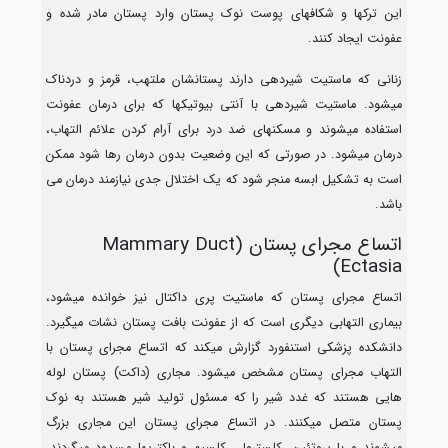
این ترکها و شکافهای پوست نوک پستان وارد پستان مادر شده و
عفونت ایجاد کنند.
زنانی که ماستیت شیردهی دارند پستانشان ملتهب، قرمز و دردناک
میشود. ماستیت شیردهی با آنتی بیوتیکها که برای درمان عفونت
استفاده میشوند و مسکنهای ضد درد برای آرام کردن علائم التهاب،
درمان میشود. در صورتی که این وضعیت بدون درمان رها شود ممکن
است به تشکیل ابسه منجر شود که یک اختلال جدی نیازمند درمان می
باشد.
اتساع مجرای پستان (Mammary Duct
Ectasia)
اتساع مجرای پستان که ماستیت پری داکتال نیز خوانده میشود،
بیماری التهابی دیگری است که از عفونت بافت پستان نشات میگیرد.
دانشکده پزشکی استنفورد گزارش میکند که اتساع مجرای پستان با
التهاب مجرای پستان مشخص میشود. مجاری (داکت) پستان لوله
هایی هستند که غدد شیر را که مسئول تولید شیر هستند به نوک
پستان متصل میکنند. در اتساع مجرای پستان این مجاری بزرگ