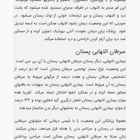
میشوند و با پروتئین، کلسترول، کلسیم و باکتریها مسدود میگردند.
این امر منجر به التهاب در اطراف مجرای مسدود شده میشود که باعث
درد و التهاب پستان و نیز ترشحات خونی از نوک پستان میشود. در
صورتی که این وضعیت درمان نشود التهاب ممکن است به ابسه تبدیل
شود. پزشک برای درمان عفونت آنتی بیوتیک تجویز کرده و از مسکن
ضد درد برای آرام کردن ناراحتی و درد استفاده میکند.
سرطان التهابی پستان
بیماری التهابی دیگر پستان سرطان التهابی پستان یا آی بی سی است.
این وضعیت نوع بسیار تهاجمی سرطان پستان است که دو درصد از
تشخیص سرطان پستان و هفت درصد از مرگهای مربوط به سرطان
پستان به آن مربوط است. بیماری التهابی پستان به سهولت به بافتهای
مجاور حمله کرده و در عملکرد لنفها اختلال ایجاد میکند. تقریبا همه
موارد بیماری التهابی پستان شامل درگیری گره لنفاوی بوده و 33 درصد
از موارد بیماری التهابی پستان به بخشهای دیگر بدن متاستاز میدهند.
معمولا پزشکان این وضعیت را با شیمی درمانی که سلولهای سرطانی
موجود در پستان و سرتاسر بدن را هدف قرار میدهد، درمان میکنند.
زنان مبتلا به سرطان التهابی پستان ممکن است جراحی برداشتن