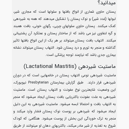
میدانید؟
پستان حاوی شماری از انواع بافتها و سلولها است که مجاری شیر،
لبولها (غدد شیر) و نوک پستان را تشکیل میدهند که همه به شیردهی
کمک میکنند. پستان حاوی سلولهای چربی، رگهای خونی، بافت همبند
و گره لنفاوی نیز می باشد که از ساختار پستان و عملکرد آن پشتیبانی
میکنند. التهاب بافت پستان میتواند بر هر یک از این انواع بافتها تاثیر
گذاشته و منجر به تورم و درد پستان شود. التهاب پستان میتواند نشانه
بیماری جدی باشد که نیازمند توجه پزشکی است.
ماستیت شیردهی (Lactational Mastitis)
ماستیت شیردهی نوعی التهاب پستان در خانمهایی است که در دوران
شیردهی قرار دارند. طبق گزارش بیمارستان Presbyterian نیویورک،
این وضعیت شایعترین نوع عفونت و التهاب پستان است. ماستیت
شیردهی به علت عفونت باکتریایی بافت پستان ایجاد میشود که منجر
به التهاب بافت و احتمالا ابسه میشود. ماستیت شیردهی به این دلیل
ایجاد میشود که شیردهی بر پوست نوک پستان فشار وارد میکند و
منجر به ترک خوردگی این بخش از پوست میشود. هنگامی که کودک
شروع به تغذیه از شیر مادر میکند، باکتریهای دهان او میتوانند از طریق