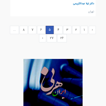
دکتر لیلا عبدالکریمی
تهران
...
8
7
6
5
4
3
2
1
‹
›
27
26