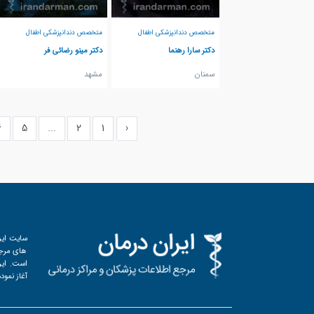
متخصص دندانپزشکی اطفال
متخصص دندانپزشکی اطفال
دکتر سارا رهنما
دکتر مینو رضائی فر
سمنان
مشهد
6
5
...
2
1
‹
سایت ایر
های مرجع
آغاز نمود