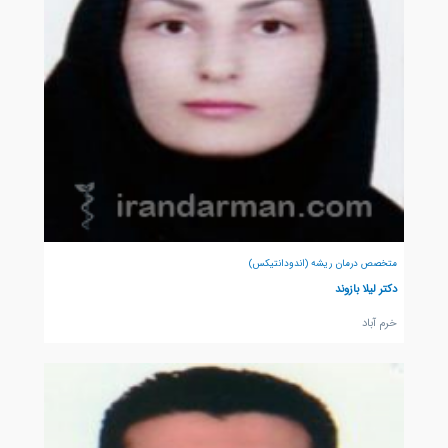
متخصص درمان ریشه (اندودانتیکس)
دکتر لیلا بازوند
خرم آباد