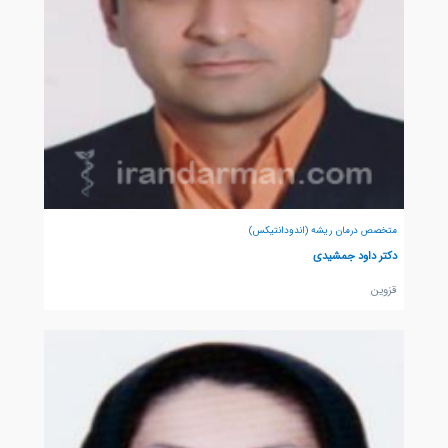
متخصص درمان ریشه (اندودانتیکس)
دکتر داود جمشیدی
قزوين