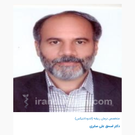
متخصص درمان ریشه (اندودانتیکس)
دکتر اسحق علی صابری