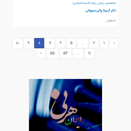
متخصص درمان ریشه (اندودانتیکس)
دکتر آرمیتا والی سیچانی
اصفهان
10
9
8
7
6
5
...
2
1
‹
›
55
54
...
11