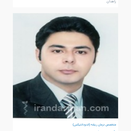
زاهدان
متخصص درمان ریشه (اندودانتیکس)