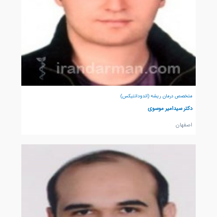
متخصص درمان ریشه (اندودانتیکس)
دکتر سیدامیر موسوی
اصفهان