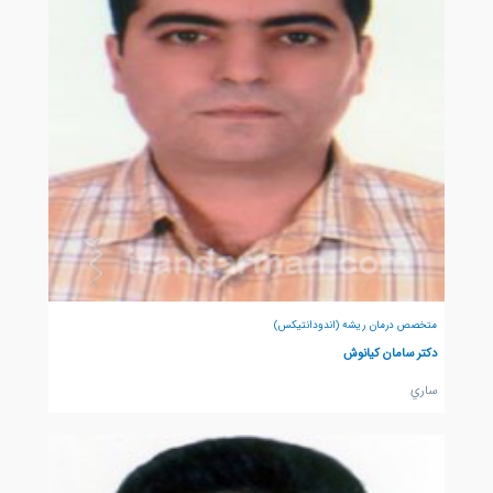
متخصص درمان ریشه (اندودانتیکس)
دکتر سامان کیانوش
ساري