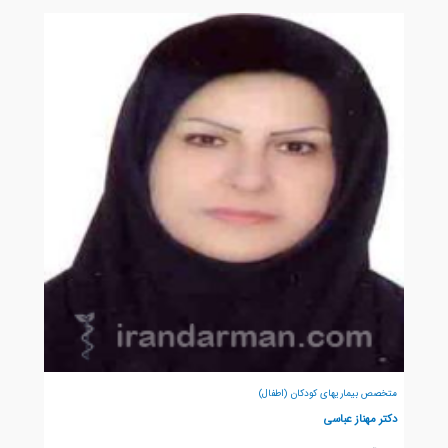
متخصص بیماریهای کودکان (اطفال)
دکتر مهناز عباسی