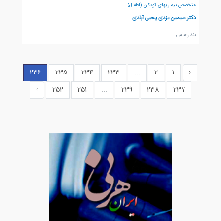
متخصص بیماریهای کودکان (اطفال)
دکتر سیمین یزدی یحیی آبادی
بندرعباس
236
235
234
233
...
2
1
‹
›
252
251
...
239
238
237