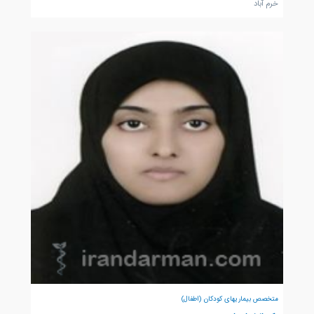
خرم آباد
متخصص بیماریهای کودکان (اطفال)