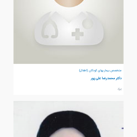
متخصص بیماریهای کودکان (اطفال)
دکتر محمدرضا علی پور
يزد