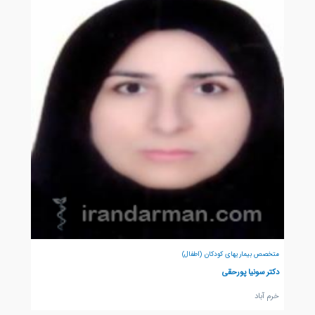
متخصص بیماریهای کودکان (اطفال)
دکتر سونیا پورحقی
خرم آباد