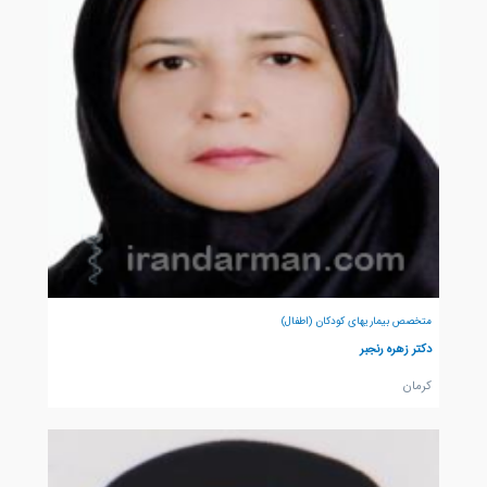
متخصص بیماریهای کودکان (اطفال)
دکتر زهره رنجبر
كرمان