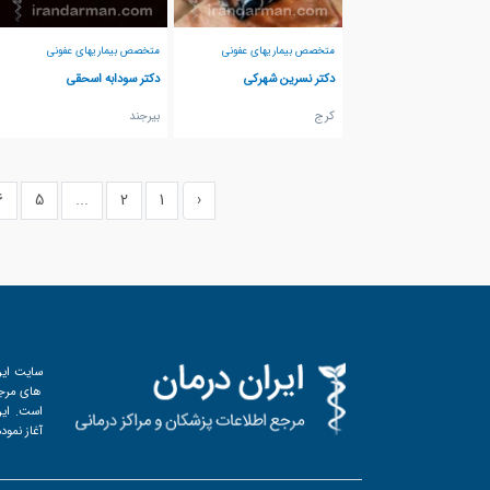
متخصص بیماریهای عفونی
متخصص بیماریهای عفونی
دکتر نسرین شهرکی
دکتر سودابه اسحقی
كرج
بيرجند
6
5
...
2
1
‹
سایت ایر
های مرجع
آغاز نمود