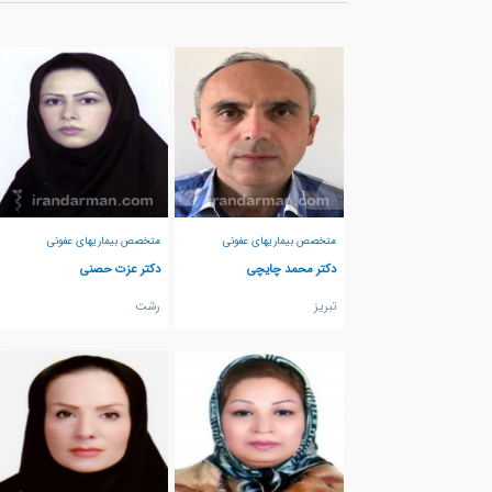
متخصص بیماریهای عفونی
متخصص بیماریهای عفونی
دکتر محمد چایچی
دکتر عزت حصنی
تبريز
رشت