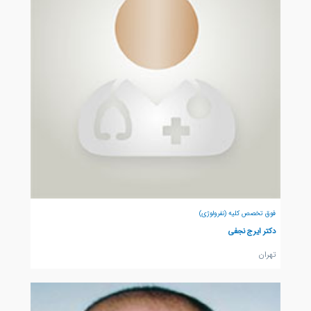
فوق تخصص کلیه (نفرولوژی)
دکتر ایرج نجفی
تهران