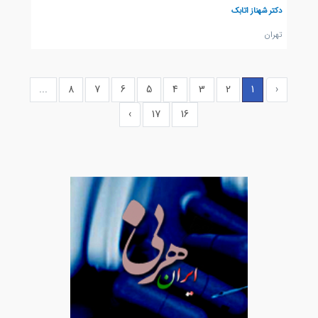
دکتر شهناز اتابک
تهران
...
8
7
6
5
4
3
2
1
‹
›
17
16