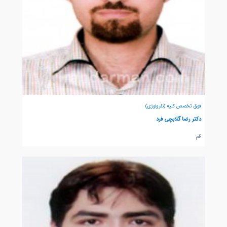
فوق تخصص کلیه (نفرولوژی)
دکتر رضا گلابچی فرد
قم