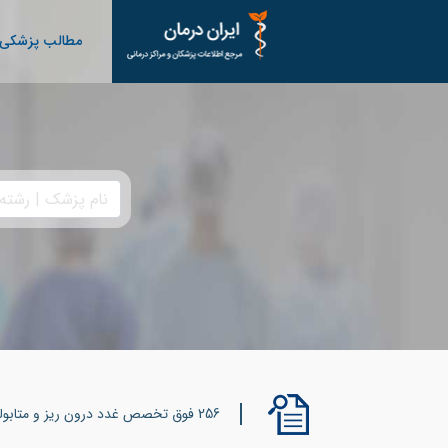
مطالب پزشکی
256 فوق تخصص غدد درون ریز و متابولیسم (اندوکرینولوژی) ثبت شده