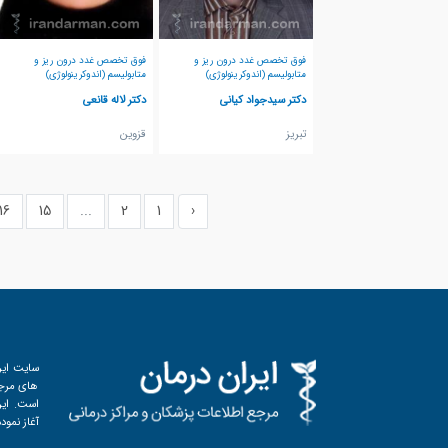
فوق تخصص غدد درون ریز و
فوق تخصص غدد درون ریز و
متابولیسم (اندوکرینولوژی)
متابولیسم (اندوکرینولوژی)
دکتر سیدجواد کیانی
دکتر لاله قانعی
تبريز
قزوين
16
15
...
2
1
‹
سایت ایر
های مرجع
آغاز نمود