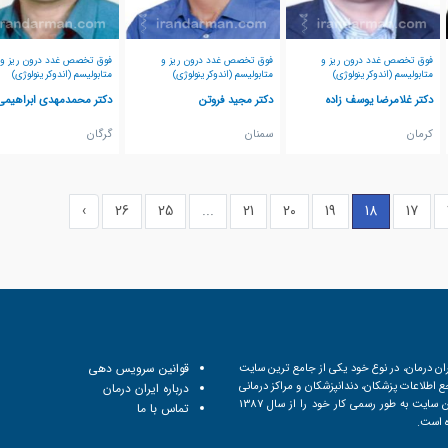
فوق تخصص غدد درون ریز و
فوق تخصص غدد درون ریز و
فوق تخصص غدد درون ریز و
متابولیسم (اندوکرینولوژی)
متابولیسم (اندوکرینولوژی)
متابولیسم (اندوکرینولوژی)
دکتر غلامرضا یوسف زاده
دکتر مجید فروتن
دکتر محمدمهدی ابراهیمی
كرمان
سمنان
گرگان
›
26
25
...
21
20
19
18
17
ان درمان، در نوع خود یکی از جامع ترین سایت
قوانین سرویس دهی
 اطلاعات پزشکان، دندانپزشکان و مراکز درمانی
درباره ایران درمان
است. این سایت به طور رسمی کار خود را از سال 1387
تماس با ما
ه است.