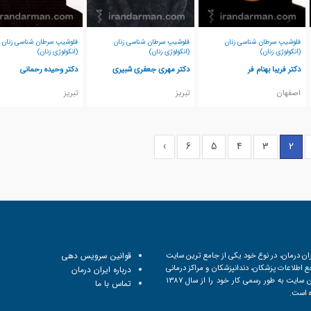
فلوشیپ سرطان شناسی زنان
فلوشیپ سرطان شناسی زنان
فلوشیپ سرطان شناسی زنان
(انکولوژی زنان)
(انکولوژی زنان)
(انکولوژی زنان)
دکتر فریبا بهنام فر
دکتر مهری جعفری شبیری
دکتر وحیده رحمانی
اصفهان
تبريز
تبريز
›
6
5
4
3
2
ان درمان، در نوع خود یکی از جامع ترین سایت
قوانین سرویس دهی
 اطلاعات پزشکان، دندانپزشکان و مراکز درمانی
درباره ایران درمان
است. این سایت به طور رسمی کار خود را از سال 1387
تماس با ما
ه است.