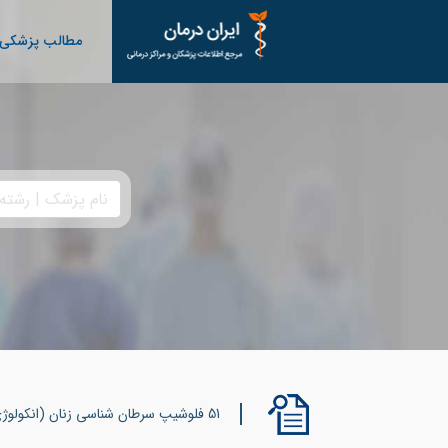
مطالب پزشکی
51 فلوشیپ سرطان شناسی زنان (انکولوژی زنان) ثبت شده