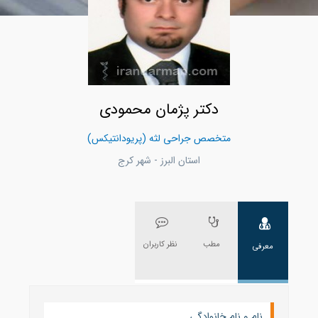
دکتر پژمان محمودی
متخصص جراحی لثه (پریودانتیکس)
استان البرز - شهر كرج
مطب
نظر کاربران
معرفی
نام و نام خانوادگی