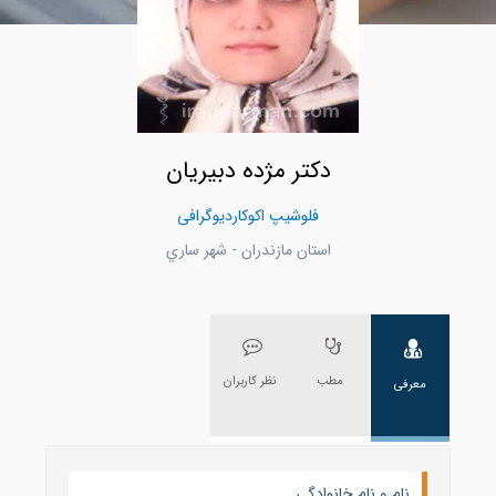
دکتر مژده دبیریان
فلوشیپ اکوکاردیوگرافی
استان مازندران - شهر ساري
مطب
نظر کاربران
معرفی
نام و نام خانوادگی