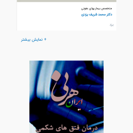
متخصص بیماریهای عفونی
متخصص ب
دکتر محمد شریف یزدی
دکتر مح
يزد
يزد
+ نمایش بیشتر