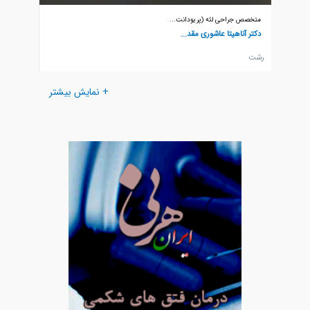
متخصص جراحی لثه (پریودانت...
متخصص ج
دکتر آناهیتا عاشوری مقد...
دکتر م
رشت
قزوين
+ نمایش بیشتر