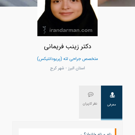
دکتر زینب فریمانی
متخصص جراحی لثه (پریودانتیکس)
استان البرز - شهر كرج
نظر کاربران
معرفی
نام و نام خانوادگی