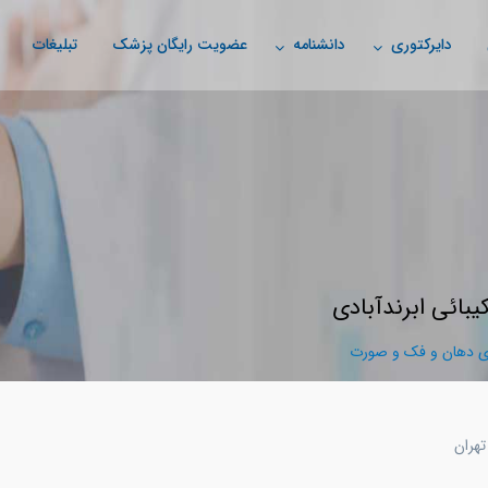
دایرکتوری
دانشنامه
عضویت رایگان پزشک
تبلیغات
یبائی ابرندآبادی
 دهان و فک و صورت
تهران