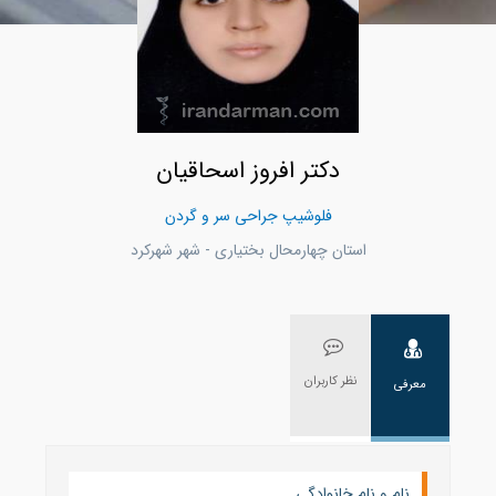
دکتر افروز اسحاقیان
فلوشیپ جراحی سر و گردن
استان چهارمحال بختياری - شهر شهركرد
نظر کاربران
معرفی
نام و نام خانوادگی