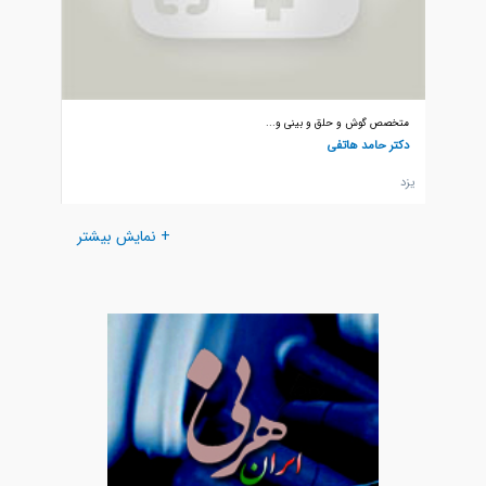
متخصص گوش و حلق و بینی و...
متخصص گ
دکتر حامد هاتفی
دکتر مح
يزد
يزد
+ نمایش بیشتر