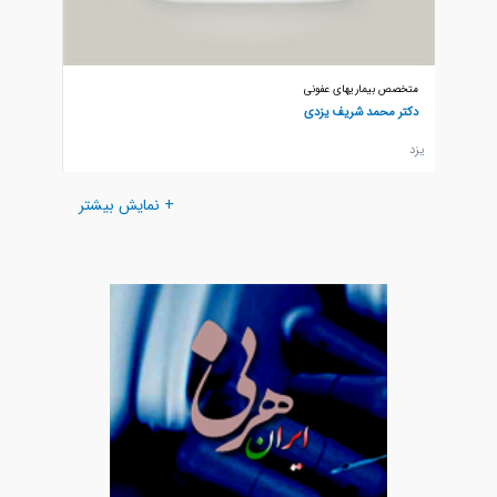
متخصص بیماریهای عفونی
متخصص ب
دکتر محمد شریف یزدی
دکتر مح
يزد
يزد
+ نمایش بیشتر