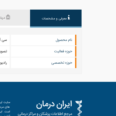
دربار
معرفی و مشخصات
نام محصول
سی آر ( Radiography
حوزه فعالیت
تصویر
حوزه تخصصی
رادیو
سایت ایر
های مرجع