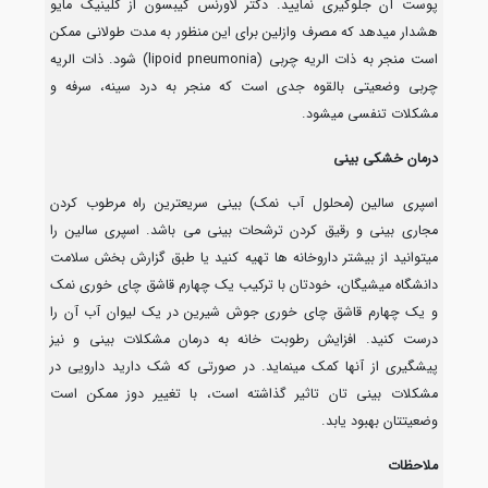
پوست آن جلوگیری نمایید. دکتر لاورنس گیبسون از کلینیک مایو
هشدار میدهد که مصرف وازلین برای این منظور به مدت طولانی ممکن
است منجر به ذات الریه چربی (lipoid pneumonia) شود. ذات الریه
چربی وضعیتی بالقوه جدی است که منجر به درد سینه، سرفه و
مشکلات تنفسی میشود.
درمان خشکی بینی
اسپری سالین (محلول آب نمک) بینی سریعترین راه مرطوب کردن
مجاری بینی و رقیق کردن ترشحات بینی می باشد. اسپری سالین را
میتوانید از بیشتر داروخانه ها تهیه کنید یا طبق گزارش بخش سلامت
دانشگاه میشیگان، خودتان با ترکیب یک چهارم قاشق چای خوری نمک
و یک چهارم قاشق چای خوری جوش شیرین در یک لیوان آب آن را
درست کنید. افزایش رطوبت خانه به درمان مشکلات بینی و نیز
پیشگیری از آنها کمک مینماید. در صورتی که شک دارید دارویی در
مشکلات بینی تان تاثیر گذاشته است، با تغییر دوز ممکن است
وضعیتتان بهبود یابد.
ملاحظات